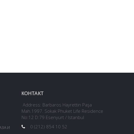
КОНТАКТ
Address: Barbaros Hayrettin Paşa
Mah.1997. Sokak Phuket Life Residence
No:12 D:79 Esenyurt / Istanbul
0 (212) 854 10 52
АЗА И