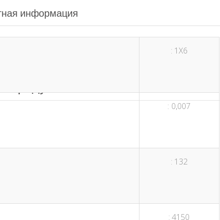
тная информация
: 1X6
е продукты
: 0,007
: 132
: 4150