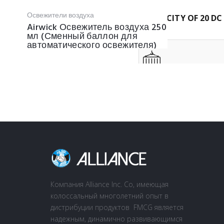
Освежители воздуха
CAPACITY OF 20 DC
Airwick Освежитель воздуха 250
мл (Сменный баллон для
автоматического освежителя)
CAPACITY OF 40 HQ
Компания Alliance Inc. Co, имеющая
колоссальный многолетний опыт в
дистрибуции продуктов FMCG является
надежным, динамично развивающимся