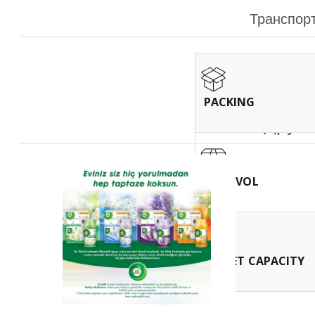
Транспор
PACKING
Други
UNIT VOL
PALLET CAPACITY