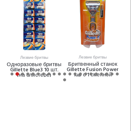
Б
Лезвие бритвы
Лезвие бритвы
а
Бритвенный станок
Одноразовые бритвы
й
Gillette Fusion Power
Gillette Blue3 10 шт.
c
1up с 1 сменной
(на блистере)
кассетой